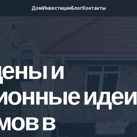
Дом
Инвестиции
Блог
Контакты
цены и
ионные идеи
мов в